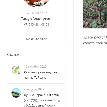
ВАШ МЕНЕДЖЕР
Тимур Золотухин
+7 (995) 384-08-08
Здесь растут
ЗАДАТЬ ВОПРОС
сочетаются в
Статьи
19 октября 2022
Районы производства
чая на Тайване
9 августа 2022
Лун Яо - драконья печь
(кит. 龙窑, пиньинь Lóng
yáo). Дровяной обжиг