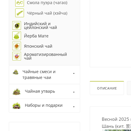
Смола пуэра (чагао)
Чёрный чай (хэйча)
Индийский и
цейлонский чай
Йерба Мате
Японский чай
Ароматизированный
чай
Чайные смеси и
травяные чаи
ОПИСАНИЕ
Чайная утварь
Наборы и подарки
Весной 2025 
Шань (кит. 