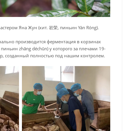
астером Яна Жун (кит. 岩荣, пиньин Yán Róng).
онально производится ферментация в корзинах
иньин zhāng déchūn) у которого за плечами 19-
эр, созданный полностью под нашим контролем.