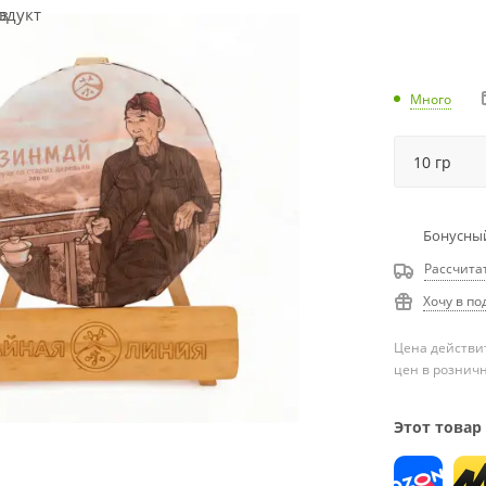
Много
Бонусный
Рассчита
Хочу в по
Цена действит
цен в рознич
Этот товар