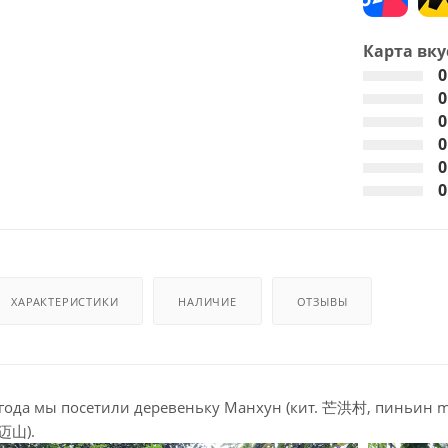
Карта вку
0
0
0
0
0
0
ХАРАКТЕРИСТИКИ
НАЛИЧИЕ
ОТЗЫВЫ
года мы посетили деревеньку Манхун (кит. 芒洪村, пиньин má
景迈山).