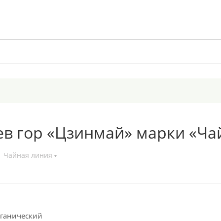
ев гор «Цзинмай» марки «Чай
Чайная линия