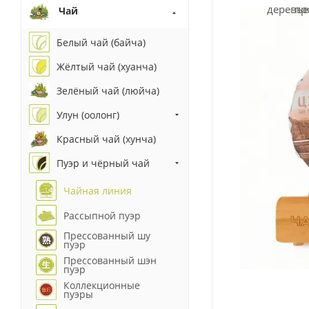
Чай
Белый чай (байча)
Жёлтый чай (хуанча)
Зелёный чай (люйча)
Улун (оолонг)
Красный чай (хунча)
Пуэр и чёрный чай
Чайная линия
Рассыпной пуэр
Прессованный шу
пуэр
Прессованный шэн
пуэр
Коллекционные
пуэры