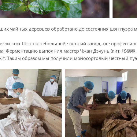
ших чайных деревьев обработано до состояния шэн пуэра м
езли этот Шэн на небольшой частный завод, где професси
а. Ферментацию выполнил мастер Чжан Дэчунь (кит. 张德春, п
ыт. Таким образом мы получили моносортовый честный пу