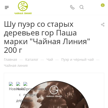
0
Шу пуэр со старых
деревьев гор Паша
марки "Чайная Линия"
200 г
Главная
—
Каталог
—
Чай
—
Пуэр и чёрный чай
—
Чайная линия