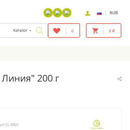
|
RUB
Каталог
0
0 ₽
 Линия" 200 г
ул:
CL-6921