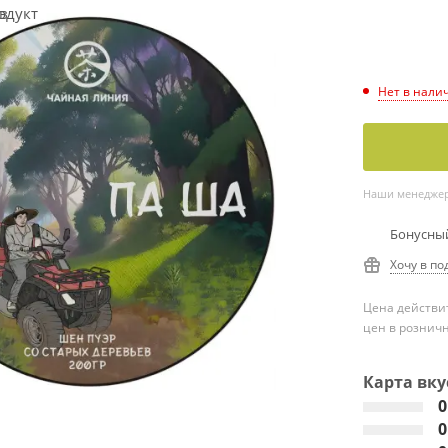
Нет в нали
Наши менеджеры
Бонусный
Хочу в по
Цена действит
цен в рознич
Карта вку
0
0