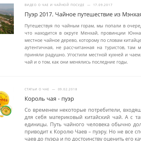
ВИДЕО О ЧАЕ И ЧАЙНОЙ ПОСУДЕ
—
17.09.2017
Пуэр 2017. Чайное путешествие из Мэнха
Путешествуя по чайным горам, мы попали в очере
что находится в округе Менхай, провинции Юнна
местное чайное дерево, которому по словам китайц
аутентичная, не рассчитанная на туристов, там м
приняли радушно. Угостили местной кухней и чаем
чай и о том, как они менялись последние годы.
СТАТЬИ О ЧАЕ
—
09.02.2018
Король чая - пуэр
Со временем некоторые потребители, входящ
для себя материковый китайский чай. А с т
единицы. Путь чайного человека обычно дол
приводит к Королю Чаев – пуэру. Но не все 
чаев до пуэра и по достоинству оценить его ка