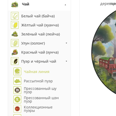
Чай
Белый чай (байча)
Жёлтый чай (хуанча)
Зелёный чай (люйча)
Улун (оолонг)
Красный чай (хунча)
Пуэр и чёрный чай
Чайная линия
Рассыпной пуэр
Прессованный шу
пуэр
Прессованный шэн
пуэр
Коллекционные
пуэры