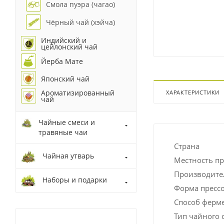
Смола пуэра (чагао)
Чёрный чай (хэйча)
Индийский и
цейлонский чай
Йерба Мате
Японский чай
Ароматизированный
ХАРАКТЕРИСТИКИ
чай
Чайные смеси и
травяные чаи
Страна
Чайная утварь
Местность п
Производите
Наборы и подарки
Форма пресс
Способ ферм
Тип чайного 