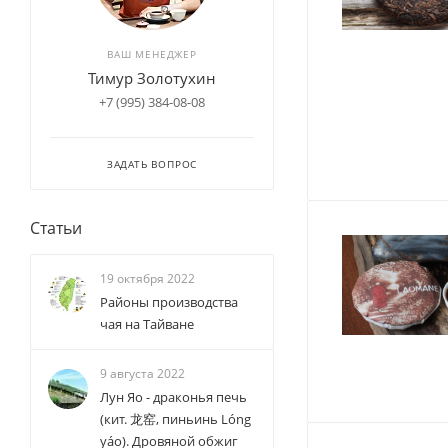
ВАШ МЕНЕДЖЕР
Тимур Золотухин
+7 (995) 384-08-08
ЗАДАТЬ ВОПРОС
Статьи
19 октября 2022
Районы производства
чая на Тайване
9 августа 2022
Лун Яо - драконья печь
(кит. 龙窑, пиньинь Lóng
yáo). Дровяной обжиг