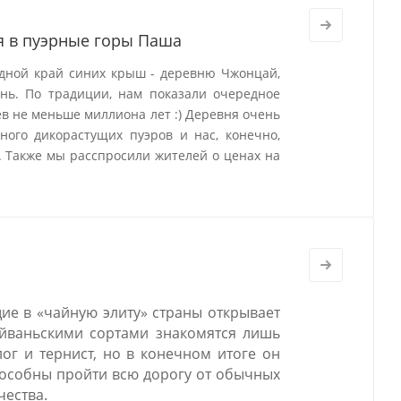
я в пуэрные горы Паша
дной край синих крыш - деревню Чжонцай,
нь. По традиции, нам показали очередное
ев не меньше миллиона лет :) Деревня очень
ного дикорастущих пуэров и нас, конечно,
. Также мы расспросили жителей о ценах на
ие в «чайную элиту» страны открывает
айваньскими сортами знакомятся лишь
ог и тернист, но в конечном итоге он
способны пройти всю дорогу от обычных
чества.