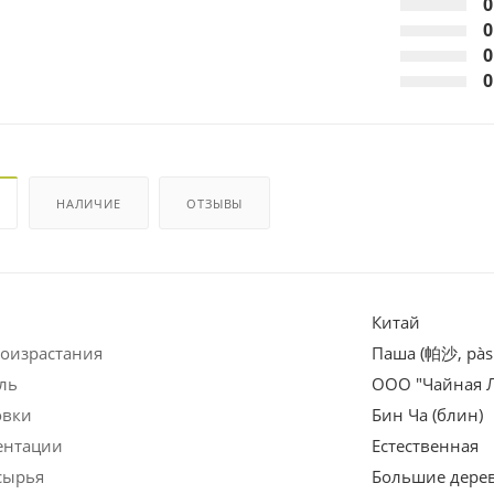
0
0
0
0
НАЛИЧИЕ
ОТЗЫВЫ
Китай
роизрастания
Паша (帕沙, pàs
ль
ООО "Чайная 
овки
Бин Ча (блин)
ентации
Естественная
сырья
Большие дерев