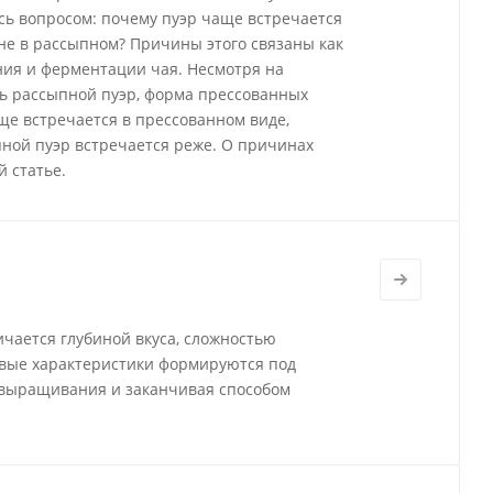
ись вопросом: почему пуэр чаще встречается
а не в рассыпном? Причины этого связаны как
ения и ферментации чая. Несмотря на
ь рассыпной пуэр, форма прессованных
ще встречается в прессованном виде,
ной пуэр встречается реже. О причинах
 статье.
ичается глубиной вкуса, сложностью
овые характеристики формируются под
 выращивания и заканчивая способом