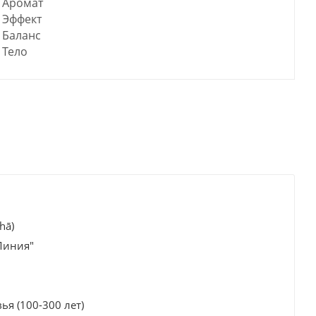
Аромат
Эффект
Баланс
Тело
hā)
Линия"
ья (100-300 лет)