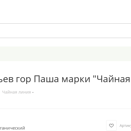
ьев гор Паша марки "Чайная
Чайная линия
Артик