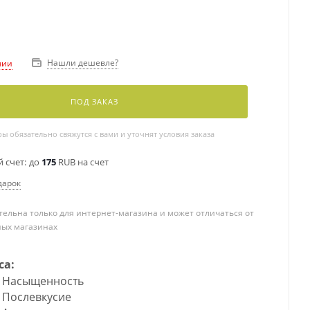
Нашли дешевле?
чии
ПОД ЗАКАЗ
 обязательно свяжутся с вами и уточнят условия заказа
 счет:
до
175
RUB на счет
дарок
ельна только для интернет-магазина и может отличаться от
ных магазинах
са:
Насыщенность
Послевкусие