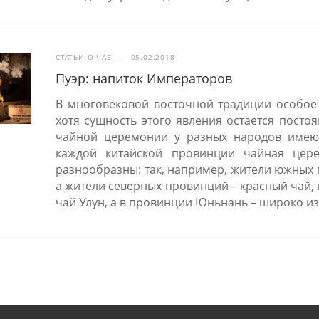
СТАТЬИ О ЧАЕ
—
05.02.2018
Пуэр: напиток Императоров
В многовековой восточной традиции особое
хотя сущность этого явления остается посто
чайной церемонии у разных народов имеют
каждой китайской провинции чайная цер
разнообразны: так, например, жители южных
а жители северных провинций – красный чай,
чай Улун, а в провинции Юньнань – широко из