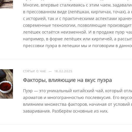
Многие, впервые сталкиваясь с этим чаем, задавал
в прессованном виде (лепёшках, кирпичах, точах), 
с историей, так и с практическими аспектами хран
современные технологии, позволяющие производит
лепёшек остаётся неизменной. И в продаже пуэр ча
например, в форме лепёшек или кирпичей, а рассып
прессовки пуэра в лепешки мы и поговорим в данной
СТАТЬИ О ЧАЕ
—
18.02.2025
Факторы, влияющие на вкус пуэра
Пуэр — это уникальный китайский чай, который отл
ароматов и многогранностью послевкусия. Его вкус
влиянием множества факторов, начиная от условий
заваривания. Разберём основные из них.