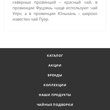
северных провинций – красный чай, в
провинции Фуцзянь чаще используют чай
Улун, а в провинции Юньнань – широко
известен чай Пуэр.
КАТАЛОГ
АКЦИИ
БРЕНДЫ
КОЛЛЕКЦИИ
НАШИ ПРОДУКТЫ
ЧАЙНЫЕ ПОДБОРКИ