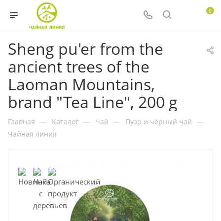
0
Sheng pu'er from the
ancient trees of the
Laoman Mountains,
brand "Tea Line", 200 g
Главная
—
Каталог
—
Чай
—
Пуэр и чёрный чай
—
Чайная линия