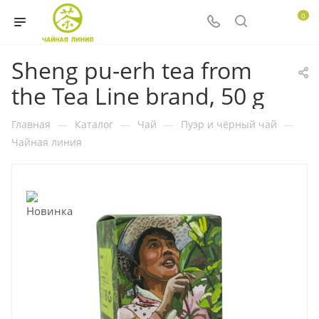
0
Sheng pu-erh tea from
the Tea Line brand, 50 g
Главная
—
Каталог
—
Чай
—
Пуэр и чёрный чай
—
Чайная линия