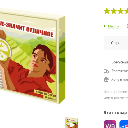
Много
Бонусный
Рассчита
Хочу в по
Цена действит
цен в рознич
Этот товар