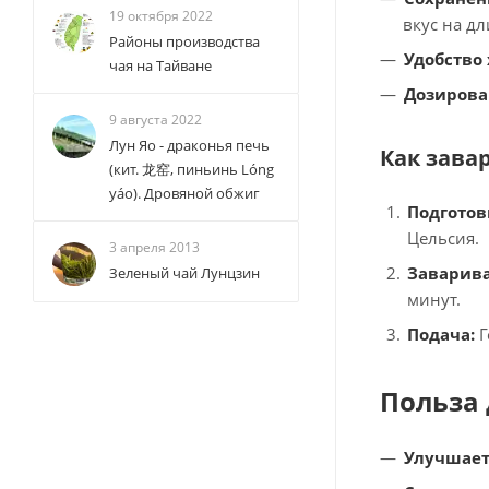
19 октября 2022
вкус на д
Районы производства
Удобство
чая на Тайване
Дозирова
9 августа 2022
Лун Яо - драконья печь
Как зава
(кит. 龙窑, пиньинь Lóng
yáo). Дровяной обжиг
Подготов
Цельсия.
3 апреля 2013
Заварива
Зеленый чай Лунцзин
минут.
Подача:
Г
Польза 
Улучшает