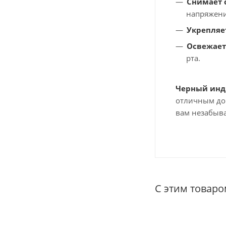
Снимает с
напряжени
Укрепляе
Освежает
рта.
Черный инд
отличным до
вам незабыва
С этим товар