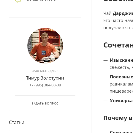
Чай
Дарджил
Его часто на
получается п
Сочета
Изысканн
свежесть,
ВАШ МЕНЕДЖЕР
Полезные
Тимур Золотухин
радикалам
+7 (995) 384-08-08
пищеварен
Универса
ЗАДАТЬ ВОПРОС
Почему в
Статьи
Сохранен