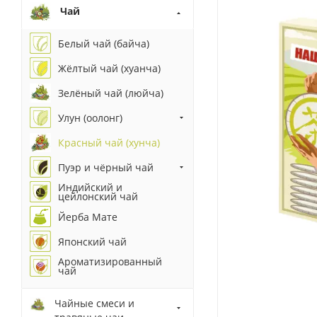
Чай
Белый чай (байча)
Жёлтый чай (хуанча)
Зелёный чай (люйча)
Улун (оолонг)
Красный чай (хунча)
Пуэр и чёрный чай
Индийский и
цейлонский чай
Йерба Мате
Японский чай
Ароматизированный
чай
Чайные смеси и