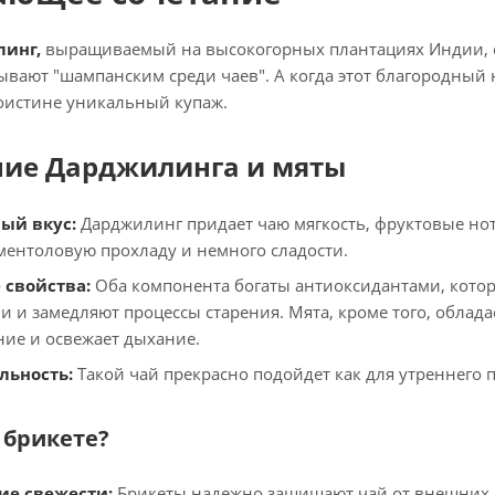
инг,
выращиваемый на высокогорных плантациях Индии, с
зывают "шампанским среди чаев". А когда этот благородный 
оистине уникальный купаж.
ние Дарджилинга и мяты
ый вкус:
Дарджилинг придает чаю мягкость, фруктовые нот
 ментоловую прохладу и немного сладости.
 свойства:
Оба компонента богаты антиоксидантами, кото
и и замедляют процессы старения. Мята, кроме того, обла
ие и освежает дыхание.
льность:
Такой чай прекрасно подойдет как для утреннего 
 брикете?
ие свежести:
Брикеты надежно защищают чай от внешних в