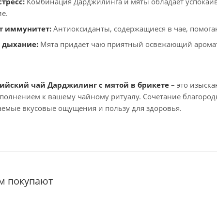
тресс:
Комбинация Дарджилинга и мяты обладает успокаив
е.
т иммунитет:
Антиоксиданты, содержащиеся в чае, помога
 дыхание:
Мята придает чаю приятный освежающий аромат 
ийский чай Дарджилинг с мятой в брикете
– это изыска
полнением к вашему чайному ритуалу. Сочетание благоро
емые вкусовые ощущения и пользу для здоровья.
ом покупают