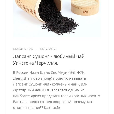
СТАТЬИ О ЧАЕ
—
13.12.2012
Лапсанг Сушонг - любимый чай
Уинстона Черчилля.
В России Чжен Шань Сяо Чжун (正山小种,
zhengshan xiao zhong) принято называть
Лапсанг Сушонг или «копченый чай», или
«дегтярный чай»! Он является одним из
наиболее ярких представителей красных чаев. У
Вас наверняка созрел вопрос: «А почему так
много названий? Как так?»