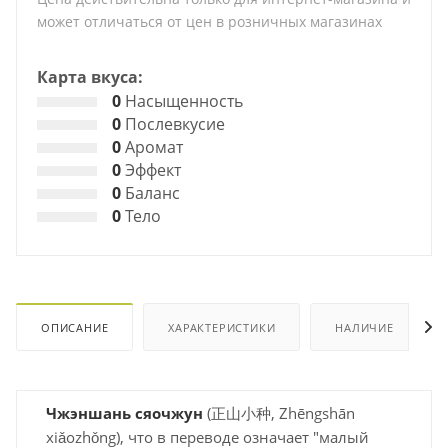
может отличаться от цен в розничных магазинах
Карта вкуса:
0
Насыщенность
0
Послевкусие
0
Аромат
0
Эффект
0
Баланс
0
Тело
ОПИСАНИЕ
ХАРАКТЕРИСТИКИ
НАЛИЧИЕ
Чжэншань сяочжун
(正山小种, Zhēngshān
xiǎozhǒng), что в переводе означает "малый