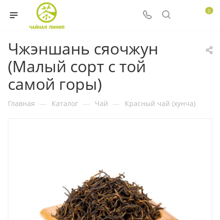
0
Чжэншань сяочжун
(Малый сорт с той
самой горы)
Главная
—
Каталог
—
Чай
—
Красный чай (хунча)