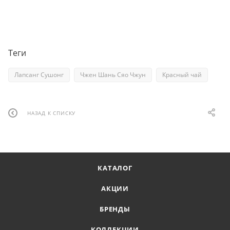
Теги
Лапсанг Сушонг
Чжен Шань Сяо Чжун
Красный чай
НАЗАД К СПИСКУ
КАТАЛОГ
АКЦИИ
БРЕНДЫ
КОЛЛЕКЦИИ