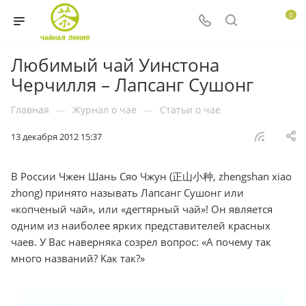
0
Любимый чай Уинстона
Черчилля – Лапсанг Сушонг
Главная
—
Журнал о чае
—
Статьи о чае
13 декабря 2012 15:37
В России Чжен Шань Сяо Чжун (正山小种, zhengshan xiao
zhong) принято называть Лапсанг Сушонг или
«копченый чай», или «дегтярный чай»! Он является
одним из наиболее ярких представителей красных
чаев. У Вас наверняка созрел вопрос: «А почему так
много названий? Как так?»