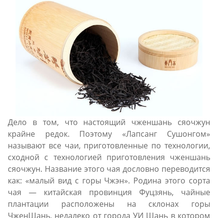
Дело в том, что настоящий чженшань сяочжун
крайне редок. Поэтому «Лапсанг Сушонгом»
называют все чаи, приготовленные по технологии,
сходной с технологией приготовления чженшань
сяочжун. Название этого чая дословно переводится
как: «малый вид с горы Чжэн». Родина этого сорта
чая — китайская провинция Фуцзянь, чайные
плантации расположены на склонах горы
ЧженШань, недалеко от города УИ Шань в котором