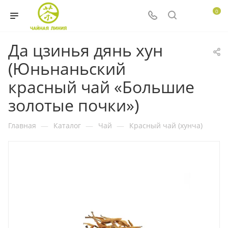
0
Да цзинья дянь хун
(Юньнаньский
красный чай «Большие
золотые почки»)
Главная
—
Каталог
—
Чай
—
Красный чай (хунча)