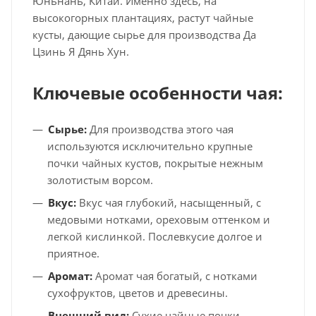
Юньнань, Китай. Именно здесь, на
высокогорных плантациях, растут чайные
кусты, дающие сырье для производства Да
Цзинь Я Дянь Хун.
Ключевые особенности чая:
Сырье:
Для производства этого чая
используются исключительно крупные
почки чайных кустов, покрытые нежным
золотистым ворсом.
Вкус:
Вкус чая глубокий, насыщенный, с
медовыми нотками, ореховым оттенком и
легкой кислинкой. Послевкусие долгое и
приятное.
Аромат:
Аромат чая богатый, с нотками
сухофруктов, цветов и древесины.
Внешний вид:
Сухие чайные почки