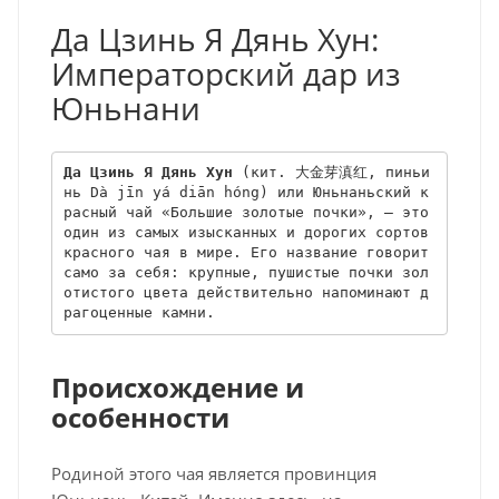
Да Цзинь Я Дянь Хун:
Императорский дар из
Юньнани
Да Цзинь Я Дянь Хун
 (кит. 大金芽滇红, пиньи
нь Dà jīn yá diān hóng) или Юньнаньский к
расный чай «Большие золотые почки», – это 
один из самых изысканных и дорогих сортов 
красного чая в мире. Его название говорит 
само за себя: крупные, пушистые почки зол
отистого цвета действительно напоминают д
рагоценные камни.
Происхождение и
особенности
Родиной этого чая является провинция