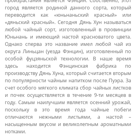
произрастания является Фэнцин. Собственно, этот
город является родиной данного сорта, который
переводится как «юньнаньский красный» или
«дяньский красный». Сегодня Дянь Хун называться
любой чайный сорт, изготовленный в провинции
Юньнань и имеющий настой красноватого цвета.
Однако сперва это название имел любой чай из
округа Линьцан (уезда Фэнцин), изготовленный по
особой фуцзяньской технологии. В наше время
здесь находится Фэнцинская фабрика по
производству Дянь Хуна, который считается вторым
по популярности чайным напитком после Пуэра. За
счет особого мягкого климата сбор чайных листков
и почек осуществляется в течение 9-ти месяцев в
году. Самым наилучшим является осенний урожай,
поскольку в это время года чайные побеги
отличаются нежными листьями, а настой –
насыщенным вкусом и великолепным ароматными
нотками.