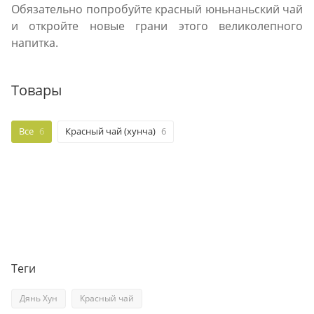
Обязательно попробуйте красный юньнаньский чай
и откройте новые грани этого великолепного
напитка.
Товары
Все
6
Красный чай (хунча)
6
Теги
Дянь Хун
Красный чай