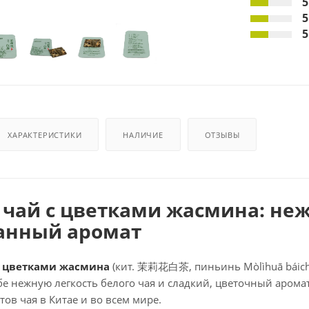
5
5
5
ХАРАКТЕРИСТИКИ
НАЛИЧИЕ
ОТЗЫВЫ
 чай с цветками жасмина
: не
анный аромат
с цветками жасмина
(кит. 茉莉花白茶, пиньинь Mòlìhuā báich
ебе нежную легкость белого чая и сладкий, цветочный аром
ов чая в Китае и во всем мире.