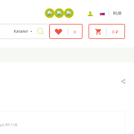
|
RUB
Каталог
0
0 ₽
ул:
RT-118