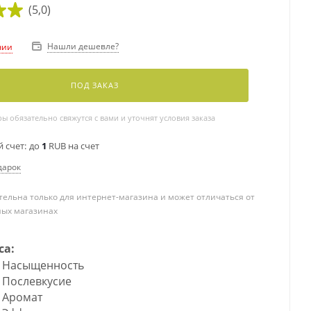
(5,0)
Нашли дешевле?
чии
ПОД ЗАКАЗ
 обязательно свяжутся с вами и уточнят условия заказа
 счет:
до
1
RUB на счет
дарок
ельна только для интернет-магазина и может отличаться от
ных магазинах
са:
Насыщенность
Послевкусие
Аромат