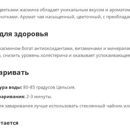
цветками жасмина
обладает уникальным вкусом и ароматом.
нотками. Аромат чая насыщенный, цветочный, с преоблад
для здоровья
жасмином богат антиоксидантами, витаминами и минералам
 снизить уровень холестерина и оказывает успокаивающее 
аривать
ура воды:
80-85 градусов Цельсия.
варивания:
2-3 минуты.
я заваривания лучше использовать стеклянный чайник ил
етается