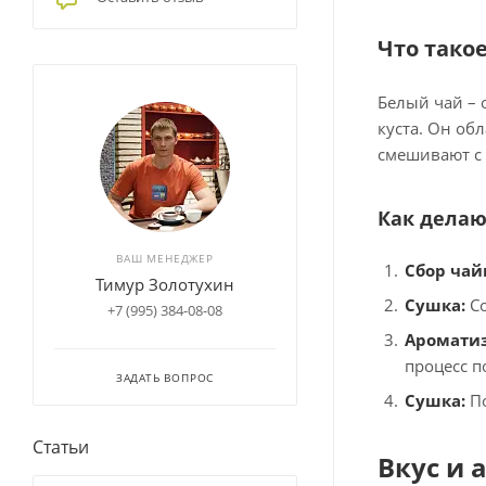
Что тако
Белый чай – 
куста. Он об
смешивают с
Как делаю
ВАШ МЕНЕДЖЕР
Сбор чай
Тимур Золотухин
Сушка:
Со
+7 (995) 384-08-08
Ароматиз
процесс п
ЗАДАТЬ ВОПРОС
Сушка:
По
Статьи
Вкус и 