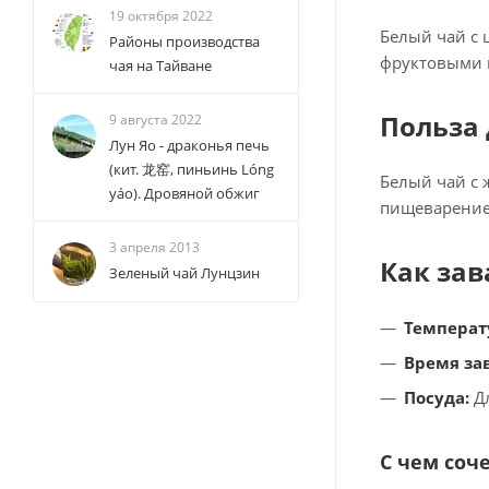
19 октября 2022
Белый чай с 
Районы производства
фруктовыми 
чая на Тайване
Польза 
9 августа 2022
Лун Яо - драконья печь
(кит. 龙窑, пиньинь Lóng
Белый чай с 
yáo). Дровяной обжиг
пищеварение,
3 апреля 2013
Как зав
Зеленый чай Лунцзин
Температ
Время за
Посуда:
Дл
С чем соч