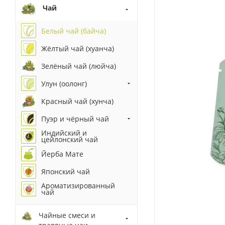
Чай
Белый чай (байча)
Жёлтый чай (хуанча)
Зелёный чай (люйча)
Улун (оолонг)
Красный чай (хунча)
Пуэр и чёрный чай
Индийский и
цейлонский чай
Йерба Мате
Японский чай
Ароматизированный
чай
Чайные смеси и