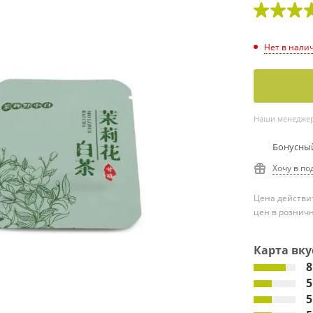
Нет в нали
Наши менеджеры
Бонусный
Хочу в по
Цена действит
цен в рознич
Карта вку
8
5
5