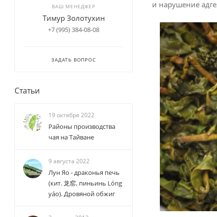
и нарушение адге
ВАШ МЕНЕДЖЕР
Тимур Золотухин
+7 (995) 384-08-08
ЗАДАТЬ ВОПРОС
Статьи
19 октября 2022
Районы производства
чая на Тайване
9 августа 2022
Лун Яо - драконья печь
(кит. 龙窑, пиньинь Lóng
yáo). Дровяной обжиг