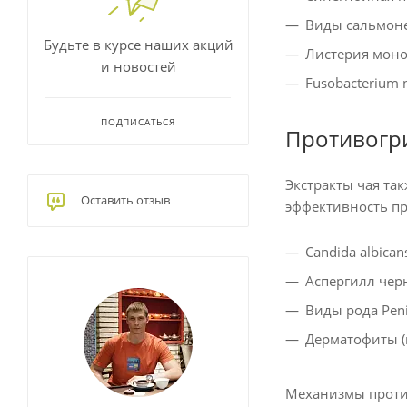
Виды сальмон
Будьте в курсе наших акций
Листерия моно
и новостей
Fusobacterium 
ПОДПИСАТЬСЯ
Противогр
Экстракты чая та
Оставить отзыв
эффективность пр
Candida albica
Аспергилл че
Виды рода Peni
Дерматофиты 
Механизмы проти