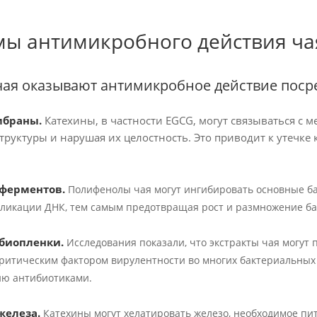
ы антимикробного действия ча
ая оказывают антимикробное действие поср
мбраны.
Катехины, в частности EGCG, могут связываться с
труктуры и нарушая их целостность. Это приводит к утечке 
 ферментов.
Полифенолы чая могут ингибировать основные б
ликации ДНК, тем самым предотвращая рост и размножение ба
биопленки.
Исследования показали, что экстракты чая могут
критическим фактором вирулентности во многих бактериальных
ию антибиотиками.
железа.
Катехины могут хелатировать железо, необходимое пи