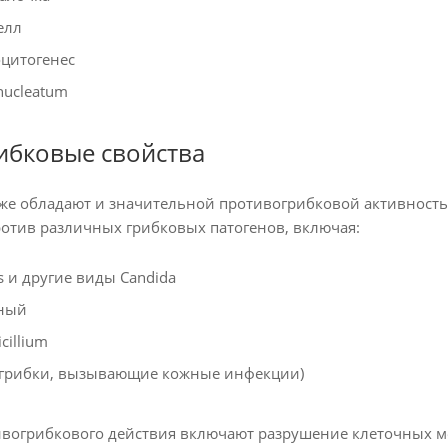
елл
цитогенес
nucleatum
ибковые свойства
кже обладают и значительной противогрибковой активностью
отив различных грибковых патогенов, включая:
ns и другие виды Candida
рный
cillium
(грибки, вызывающие кожные инфекции)
вогрибкового действия включают разрушение клеточных м