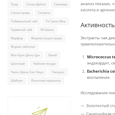
анализ показал, 
Пуэр
Саган-Дайля
Самовар
кислота и аргини
Смола пуэра
Сягуань
Тайваньский чай
Те Гуань Инь
Активность
Травяной чай
УИ Шань
Экстракты чая де
Фарфор
Ферментация пуэра
грамположительны
Форма чайника
Фэн Хуан Дань Цун
Хэкай
Micrococcus t
эндокардит, с
Цзинмай
Чайная посуда
Escherichia co
Чжен Шань Сяо Чжун
Чжоуши
воспаление.
Шайхун
Японская керамика
Исследования пок
Золотистый ст
Синегнойная п