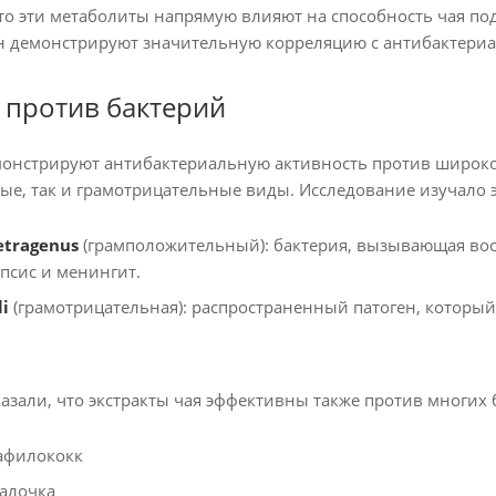
что эти метаболиты напрямую влияют на способность чая по
н демонстрируют значительную корреляцию с антибактериальн
 против бактерий
монстрируют антибактериальную активность против широког
е, так и грамотрицательные виды. Исследование изучало 
etragenus
(грамположительный): бактерия, вызывающая во
епсис и менингит.
li
(грамотрицательная): распространенный патоген, который
азали, что экстракты чая эффективны также против многих 
афилококк
алочка