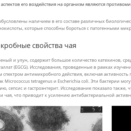
аспектов его воздействия на организм являются противом
 обусловлены наличием в его составе различных биологичес
окислоты, которые способны бороться с патогенными мик
кробные свойства чая
леный и улун, содержит большое количество катехинов, ср
галлат (EGCG). Исследования, проведенные в рамках изучени
м спектром антимикробного действия, включая активность
ак Micrococcus tetragenus и Escherichia coli. Эти бактерии
ю, сепсис и гастроэнтерит. Исследование показало также, 
 чая, что приводит к усилению антибактериальной активн