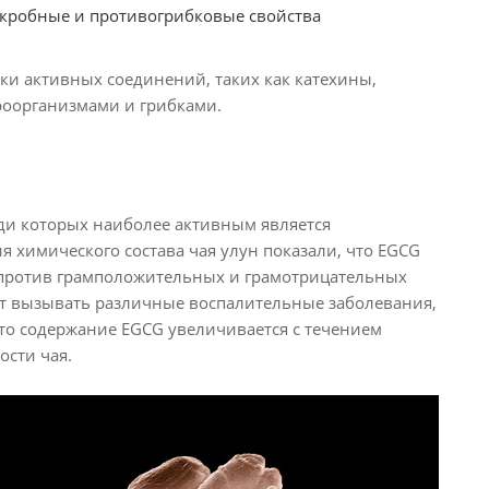
икробные и противогрибковые свойства
ки активных соединений, таких как катехины,
роорганизмами и грибками.
еди которых наиболее активным является
я химического состава чая улун показали, что EGCG
 против грамположительных и грамотрицательных
 могут вызывать различные воспалительные заболевания,
что содержание EGCG увеличивается с течением
ости чая.