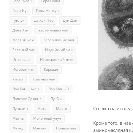
Гора Булан
Гора Паша
Горы Иу
Горы Мэнсун
Гунлун
Да Хун Пао
Дун Дин
Дянь Хун
жасминовый чай
Жёлтый чай
Заваривание чая
Зеленый чай
Индийский чай
Интервью
Исинские чайники
История чая
Каркаде
Китай
Красный чай
Лао Бань Чжан
Лао Мань Э
Лапсанг Сушонг
Лу Юй
Ссылка на исслед
Лунцзин
Мате
Маття
Матча
Молочный улун
Кроме того, в чае
Мэнку
Мэнхай
Польза чая
аминомасляная ки