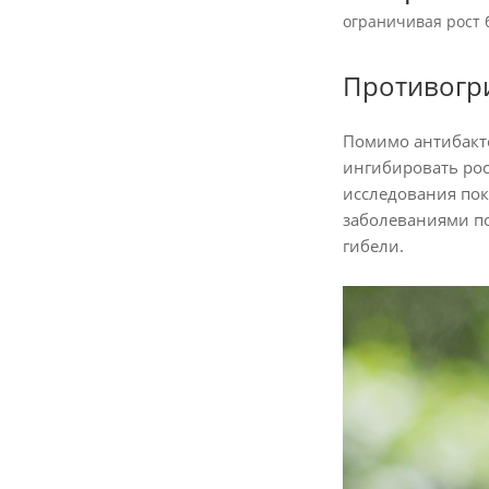
ограничивая рост 
Противогри
Помимо антибакте
ингибировать рос
исследования пока
заболеваниями по
гибели.