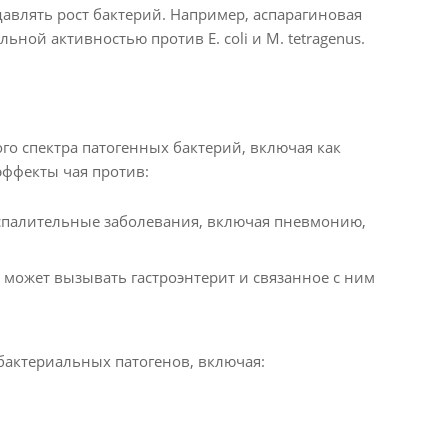
давлять рост бактерий. Например, аспарагиновая
ой активностью против E. coli и M. tetragenus.
о спектра патогенных бактерий, включая как
эффекты чая против:
спалительные заболевания, включая пневмонию,
 может вызывать гастроэнтерит и связанное с ним
бактериальных патогенов, включая: