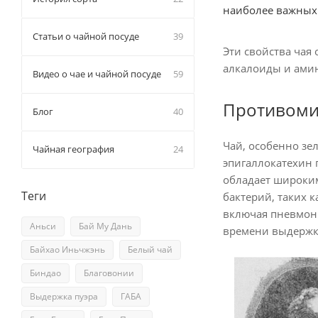
наиболее важных 
Статьи о чайной посуде
39
Эти свойства чая
алкалоиды и амин
Видео о чае и чайной посуде
59
Противоми
Блог
40
Чай, особенно зе
Чайная география
24
эпигаллокатехин 
обладает широки
Теги
бактерий, таких к
включая пневмони
Аньси
Бай Му Дань
времени выдержки
Байхао Иньчжэнь
Белый чай
Биндао
Благовонии
Выдержка пуэра
ГАБА