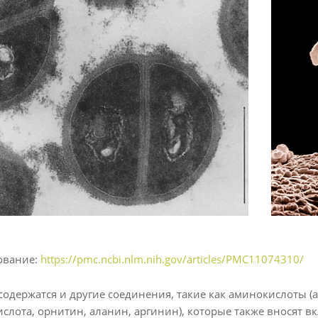
ование:
https://pmc.ncbi.nlm.nih.gov/articles/PMC11074310/
 содержатся и другие соединения, такие как аминокислоты (а
слота, орнитин, аланин, аргинин), которые также вносят 