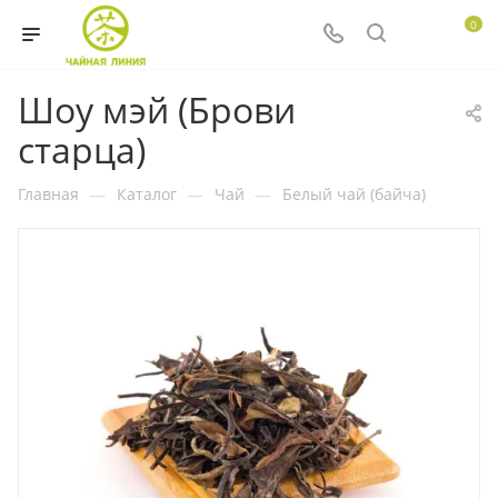
0
Шоу мэй (Брови
старца)
Главная
—
Каталог
—
Чай
—
Белый чай (байча)