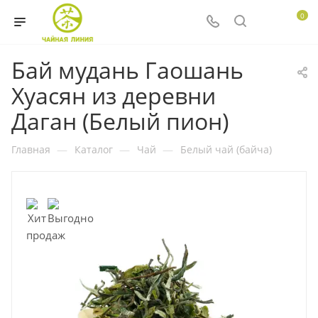
0
Бай мудань Гаошань
Хуасян из деревни
Даган (Белый пион)
Главная
—
Каталог
—
Чай
—
Белый чай (байча)