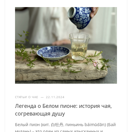
СТАТЬИ О ЧАЕ
—
22.11.2024
Легенда о Белом пионе: история чая,
согревающая душу
Белый пион (кит. 白牡丹, пиньинь báimǔdān) (Бай
мудань) – это один из самых изысканных и