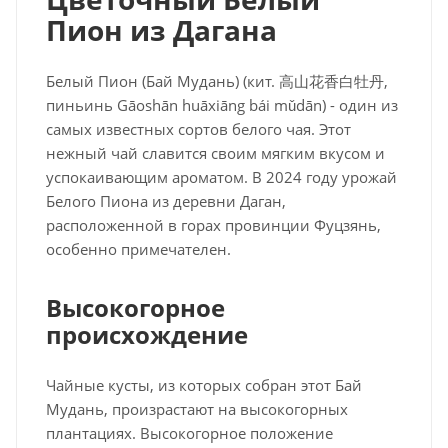
Пион из Дагана
Белый Пион (Бай Мудань) (кит. 高山花香白牡丹,
пиньинь Gāoshān huāxiāng bái mǔdān) - один из
самых известных сортов белого чая. Этот
нежный чай славится своим мягким вкусом и
успокаивающим ароматом. В 2024 году урожай
Белого Пиона из деревни Даган,
расположенной в горах провинции Фуцзянь,
особенно примечателен.
Высокогорное
происхождение
Чайные кусты, из которых собран этот Бай
Мудань, произрастают на высокогорных
плантациях. Высокогорное положение