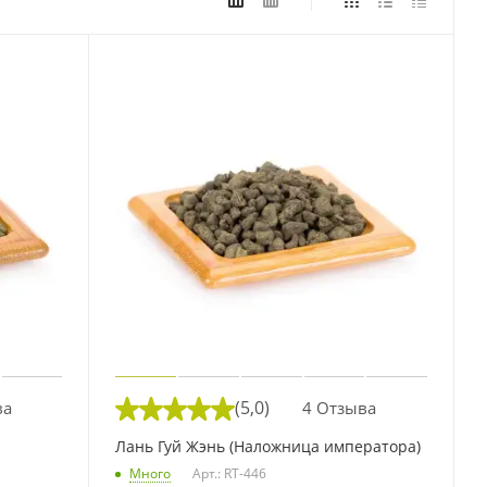
(5,0)
ва
4 Отзыва
Лань Гуй Жэнь (Наложница императора)
Много
Арт.: RT-446