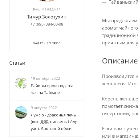
Тайваньски
ВАШ МЕНЕДЖЕР
Тимур Золотухин
Мы предлагаем
+7 (995) 384-08-08
аромат чайного
традиционной ч
приятным для 
ЗАДАТЬ ВОПРОС
Описание
Статьи
Производится ж
19 октября 2022
женьшеня. Итог
Районы производства
чая на Тайване
Корень женьшен
помогает снижа
9 августа 2022
гипертонии, п
Лун Яо - драконья печь
(кит. 龙窑, пиньинь Lóng
Если вам нужен
yáo). Дровяной обжиг
или в магазина