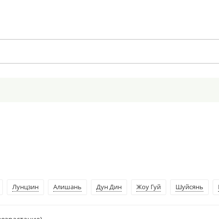
Лунцзин
Алишань
Дун Дин
Жоу Гуй
Шуйсянь