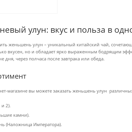
евый улун: вкус и польза в одн
ить женьшень улун – уникальный китайский чай, сочетающ
ько вкусен, но и обладает ярко выраженным бодрящим эффек
е дня, через полчаса после завтрака или обеда.
ртимент
ет-магазине вы можете заказать женьшень улун различных
и 2).
льшие камни).
нь (Наложница Императора).