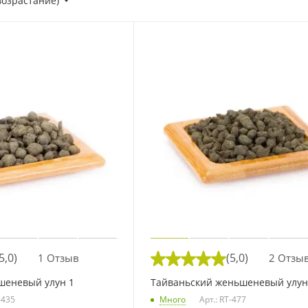
возрастание)
5,0)
(5,0)
1 Отзыв
2 Отзы
шеневый улун 1
Тайваньский женьшеневый улун
-435
Много
Арт.: RT-477