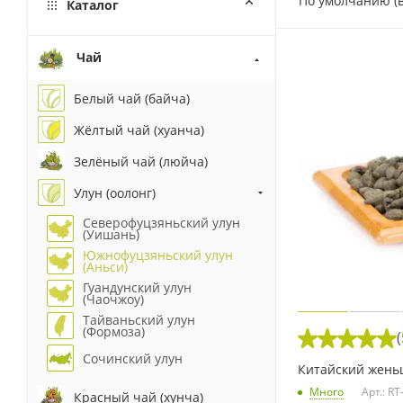
По умолчанию (
Каталог
Чай
Белый чай (байча)
Жёлтый чай (хуанча)
Зелёный чай (люйча)
Улун (оолонг)
Северофуцзяньский улун
(Уишань)
Южнофуцзяньский улун
(Аньси)
Гуандунский улун
(Чаочжоу)
Тайваньский улун
(Формоза)
(
Сочинский улун
Китайский жень
Много
Арт.: RT
Красный чай (хунча)