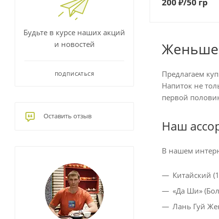
200
₽
/50 гр
Будьте в курсе наших акций
и новостей
Женьшен
Предлагаем куп
ПОДПИСАТЬСЯ
Напиток не тол
первой половин
Оставить отзыв
Наш ассо
В нашем интерн
Китайский (1 
«Да Ши» (Бо
Лань Гуй Же