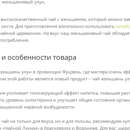
й женьшеневый улун.
 высококачественный чай с женьшенем, который можно зав
 листа. Для приготовления желательно использовать
китай
айной церемонии. На вкус наш женьшеневый чай обладает 
употребления.
 и особенности товара
еньшень улун в провинции Фуцзянь, где мастера очень э
ом этой работы является новый продукт – чай женьшень ул
я усиливает тонизирующий эффект напитка, повышая умст
ть уровень холестерина и улучшает общее состояние орган
овышенной нервной возбудимости.
 чай не только для вкуса, но и для пользы, рекомендуем 
х «Чайной Линии» в Красноярске и Воронеже. Для вас: широ