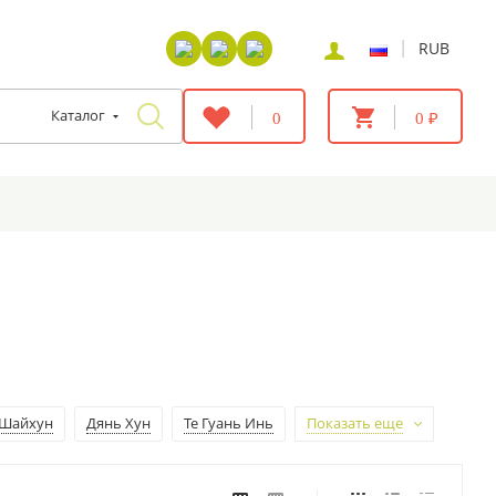
|
RUB
Каталог
0
0 ₽
Шайхун
Дянь Хун
Те Гуань Инь
Показать еще