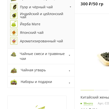
300
₽
/50 гр
Пуэр и чёрный чай
Индийский и цейлонский
чай
Йерба Мате
Японский чай
Ароматизированный чай
Чайные смеси и травяные
чаи
Чайная утварь
Наборы и подарки
Китайский жень
Много
Арт.: C