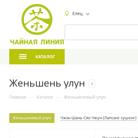
Елец
КАТАЛОГ
Женьшень улун
4
Главная
—
Каталог
—
Женьшеневый улун
Женьшеневый улун
Чжэн Шань Сяо Чжун (Лапсанг сушонг)