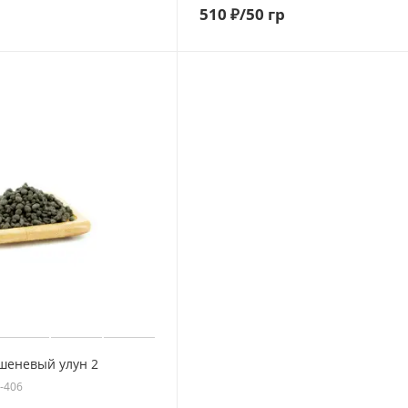
510
₽
/50 гр
шеневый улун 2
O-406