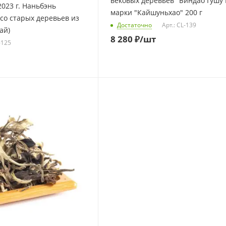
вековых деревьев "Биндао Гушу
2023 г. Наньбэнь
марки "Кайшуньхао" 200 г
со старых деревьев из
Достаточно
Арт.: CL-139
ай)
8 280
₽
/шт
-125