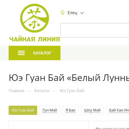
Елец
КАТАЛОГ
Юэ Гуан Бай «Белый Лунн
Главная
—
Каталог
—
Юэ Гуан Бай
Юэ Гуан Бай
Гун Мэй
Я Бао
Шоу Мэй
Бай Хао И