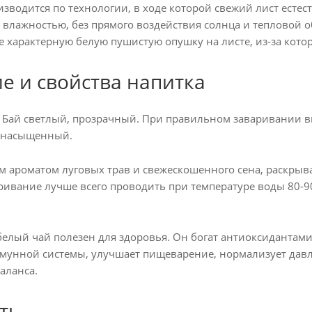
зводится по технологии, в ходе которой свежий лист есте
 влажностью, без прямого воздействия солнца и тепловой 
же характерную белую пушистую опушку на листе, из-за кот
е и свойства напитка
 Бай светлый, прозрачный. При правильном заваривании вк
 насыщенный.
м ароматом луговых трав и свежескошенного сена, раскр
ривание лучше всего проводить при температуре воды 80-90
лый чай полезен для здоровья. Он богат антиоксидантами
мунной системы, улучшает пищеварение, нормализует давл
аланса.
ть