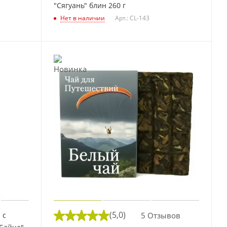
"Сягуань" блин 260 г
Нет в наличии
Арт.: CL-143
(5,0)
5 Отзывов
 с