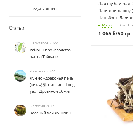
Лао шу бай чай 
ЗАДАТЬ ВОПРОС
Лаочжай лаошу (
Наньбэнь Лаочж
Много
Арт.: CL
Статьи
1 065
₽
/50 гр
19 октября 2022
Районы производства
чая на Тайване
9 августа 2022
Лун Яо - драконья печь
(кит. 龙窑, пиньинь Lóng
yáo). Дровяной обжиг
3 апреля 2013
Зеленый чай Лунцзин