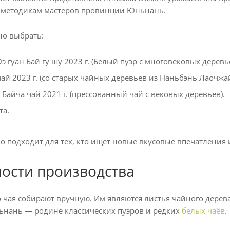
методикам мастеров провинции Юньнань.
но выбрать:
 гуан Бай гу шу 2023 г. (Белый пуэр с многовековых деревье
ай 2023 г. (со старых чайных деревьев из Наньбэнь Лаочжай
Байча чай 2021 г. (прессованный чай с вековых деревьев).
та.
 подходит для тех, кто ищет новые вкусовые впечатления 
ости производства
о чая собирают вручную. Им являются листья чайного дерев
нань — родине классических пуэров и редких
белых чаёв
.