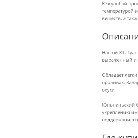
Юэгуанбай прои
температурой и
веществ, а так
Описани
Настой Юэ Гуан
выраженный и
Обладает лёгки
проливах. Зава
вкуса.
Юньнаньский бе
укреплению им
поддержанию б
Где купи