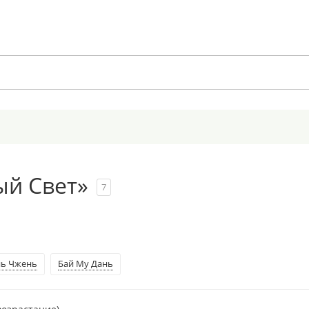
ый Свет»
7
нь Чжень
Бай Му Дань