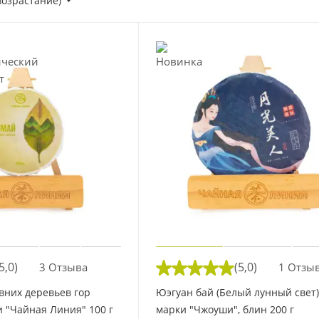
возрастание)
5,0)
(5,0)
3 Отзыва
1 Отзы
вних деревьев гор
Юэгуан бай (Белый лунный свет) 
 "Чайная Линия" 100 г
марки "Чжоуши", блин 200 г