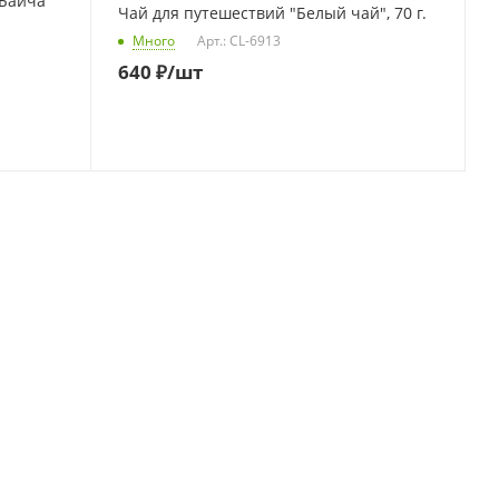
 Байча"
Чай для путешествий "Белый чай", 70 г.
Много
Арт.: CL-6913
640
₽
/шт