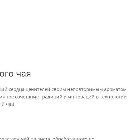
ого чая
вший сердца ценителей своим неповторимым ароматом
ничное сочетание традиций и инноваций в технологии
ый чай.
длагаем чай из листа, обработанного по