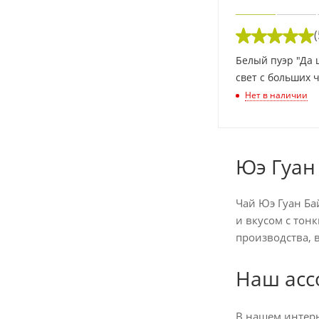
(
Белый пуэр "Да 
свет с больших 
Нет в наличии
Юэ Гуан
Чай Юэ Гуан Б
и вкусом с тон
производства, 
Наш асс
В нашем интерн