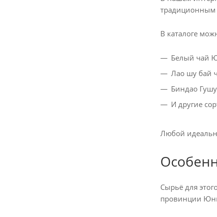
традиционным 
В каталоге мож
Белый чай Юэ
Лао шу бай ч
Биндао Гушу 
И другие сор
Любой идеально
Особенн
Сырьё для этог
провинции Юнь