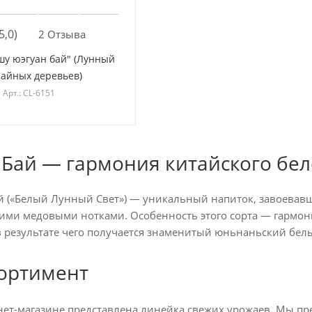
5,0)
2 Отзыва
шу юэгуан бай" (Лунный
чайных деревьев)
Арт.: CL-6151
 Бай — гармония китайского бел
ай («Белый Лунный Свет») — уникальный напиток, завоева
кими медовыми нотками. Особенность этого сорта — гармо
в результате чего получается знаменитый юньнаньский бел
ортимент
ет-магазине представлена линейка свежих урожаев. Мы пре