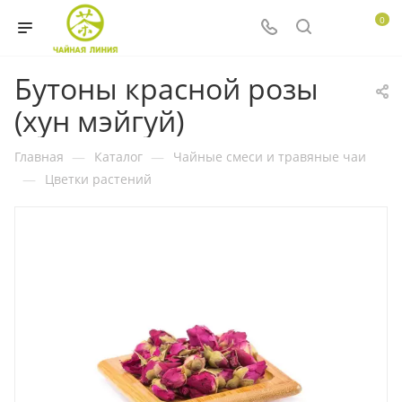
0
Бутоны красной розы
(хун мэйгуй)
Главная
—
Каталог
—
Чайные смеси и травяные чаи
—
Цветки растений