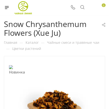
0
Snow Chrysanthemum
Flowers (Xue Ju)
Главная
—
Каталог
—
Чайные смеси и травяные чаи
—
Цветки растений