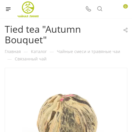
0
Tied tea "Autumn
Bouquet"
Главная
—
Каталог
—
Чайные смеси и травяные чаи
—
Связанный чай