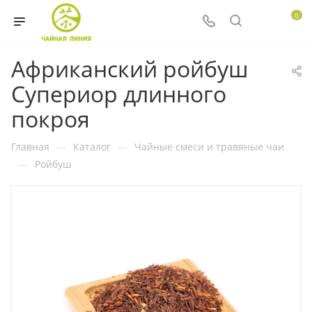
0
Африканский ройбуш
Супериор длинного
покроя
Главная
—
Каталог
—
Чайные смеси и травяные чаи
—
Ройбуш