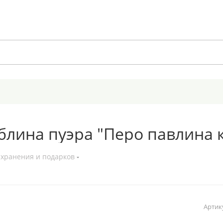
блина пуэра "Перо павлина 
 хранения и подарков
Артик