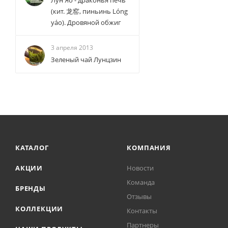
Лун Яо - драконья печь
(кит. 龙窑, пиньинь Lóng
yáo). Дровяной обжиг
3 апреля 2013
Зеленый чай Лунцзин
КАТАЛОГ
КОМПАНИЯ
АКЦИИ
Новости
Команда
БРЕНДЫ
Отзывы
КОЛЛЕКЦИИ
Контакты
Партнеры