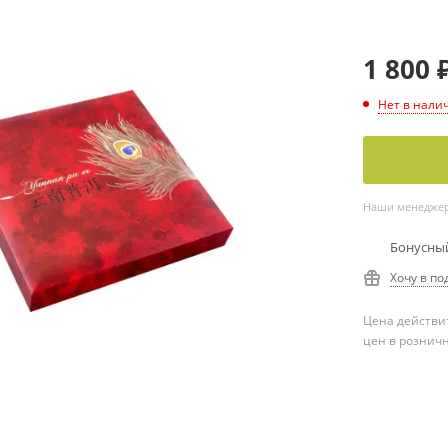
1 800
Нет в нали
Наши менеджеры
Бонусный
Хочу в по
Цена действит
цен в рознич