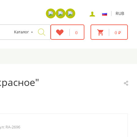
|
RUB
Каталог
0
0 ₽
красное"
ул:
RA-2696