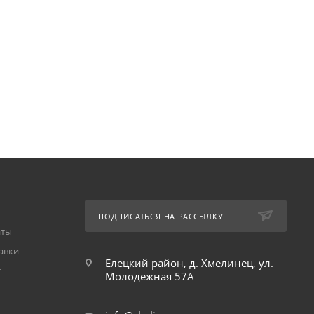
ПОДПИСАТЬСЯ НА РАССЫЛКУ
аты
авки
Елецкий район, д. Хмелинец, ул.
т
Молодежная 57А