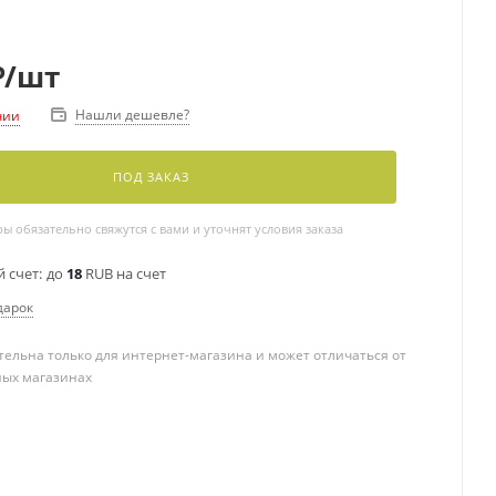
₽
/шт
Нашли дешевле?
чии
ПОД ЗАКАЗ
 обязательно свяжутся с вами и уточнят условия заказа
 счет:
до
18
RUB на счет
дарок
ельна только для интернет-магазина и может отличаться от
ных магазинах