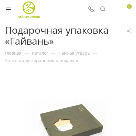
0
Подарочная упаковка
«Гайвань»
Главная
—
Каталог
—
Чайная утварь
—
Упаковка для хранения и подарков