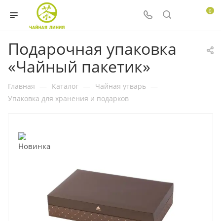
0
Подарочная упаковка
«Чайный пакетик»
Главная
—
Каталог
—
Чайная утварь
—
Упаковка для хранения и подарков