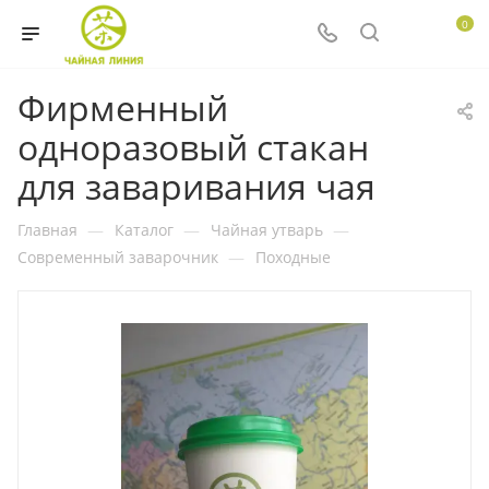
0
Фирменный
одноразовый стакан
для заваривания чая
Главная
—
Каталог
—
Чайная утварь
—
Современный заварочник
—
Походные