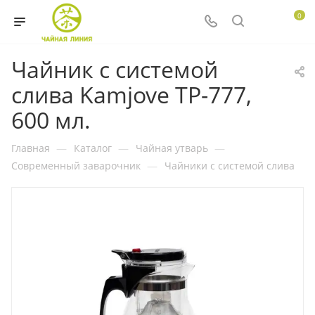
0
Чайник с системой
слива Kamjove TP-777,
600 мл.
Главная
—
Каталог
—
Чайная утварь
—
Современный заварочник
—
Чайники с системой слива