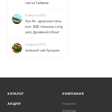
чая на Тайване
9 августа 2022
Лун Яо - драконья печь
(кит. 龙窑, пиньинь Lóng
yáo). Дровяной обжиг
3 апреля 2013
Зеленый чай Лунцзин
КАТАЛОГ
КОМПАНИЯ
АКЦИИ
Новости
Команда