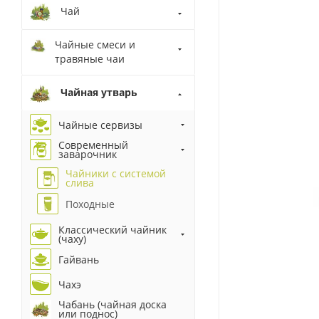
Чай
Чайные смеси и
травяные чаи
Чайная утварь
Чайные сервизы
Современный
заварочник
Чайники с системой
слива
Походные
Классический чайник
(чаху)
Гайвань
Чахэ
Чабань (чайная доска
или поднос)