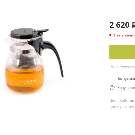
2 620
Нет в нали
Наши менеджеры
Бонусный
Хочу в по
Цена действит
цен в рознич