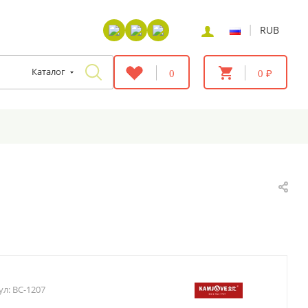
|
RUB
Каталог
0
0 ₽
ул:
BC-1207