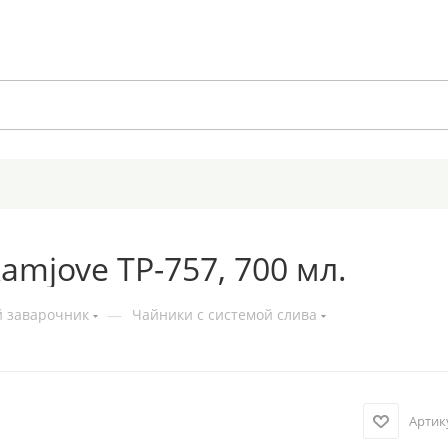
amjove TP-757, 700 мл.
 заварочник
—
Чайники с системой слива
Артик