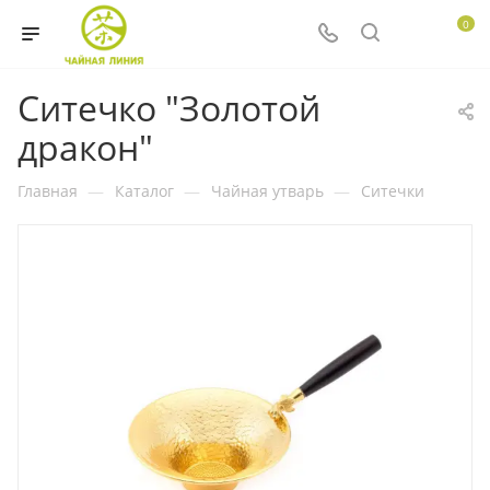
0
Ситечко "Золотой
дракон"
Главная
—
Каталог
—
Чайная утварь
—
Ситечки