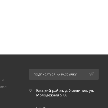
ПОДПИСАТЬСЯ НА РАССЫЛКУ
аты
авки
Елецкий район, д. Хмелинец, ул.
т
Молодежная 57А