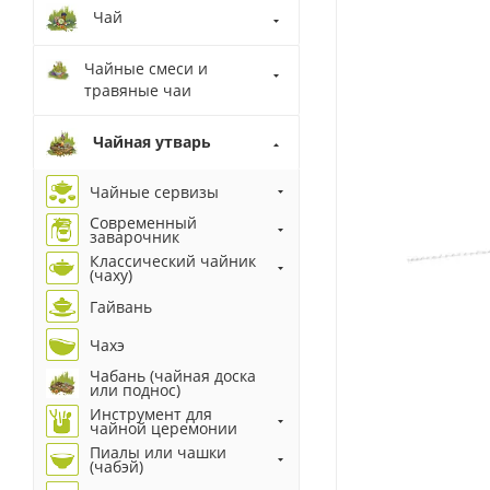
Чай
Чайные смеси и
травяные чаи
Чайная утварь
Чайные сервизы
Современный
заварочник
Классический чайник
(чаху)
Гайвань
Чахэ
Чабань (чайная доска
или поднос)
Инструмент для
чайной церемонии
Пиалы или чашки
(чабэй)