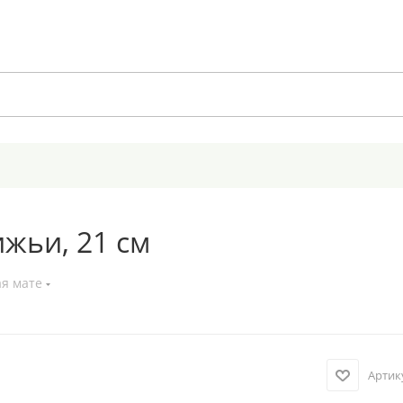
жьи, 21 см
ая мате
Артик