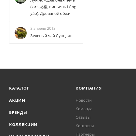
Лун Яо - драконья печь
(кит. 龙窑, пиньинь Lóng
yáo). Дровяной обжиг
3 апреля 2013
Зеленый чай Лунцзин
КАТАЛОГ
КОМПАНИЯ
АКЦИИ
Новости
Команда
БРЕНДЫ
Отзывы
КОЛЛЕКЦИИ
Контакты
Партнеры