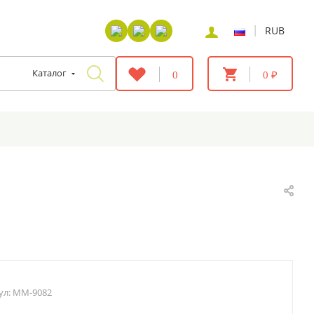
|
RUB
Каталог
0
0 ₽
ул:
MM-9082