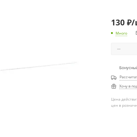
130
₽
/
Много
Бонусный
Рассчита
Хочу в по
Цена действит
цен в рознич