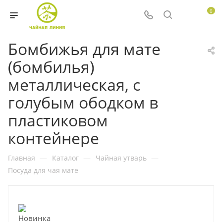
0
Бомбижья для мате
(бомбилья)
металлическая, с
голубым ободком в
пластиковом
контейнере
Главная
—
Каталог
—
Чайная утварь
—
Посуда для чая мате