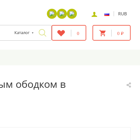
|
RUB
Каталог
0
0 ₽
тым ободком в