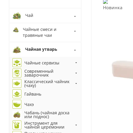
Чай
Чайные смеси и
травяные чаи
Чайная утварь
Чайные сервизы
Современный
заварочник
Классический чайник
(чаху)
Гайвань
Чахэ
Чабань (чайная доска
или поднос)
Инструмент для
чайной церемонии