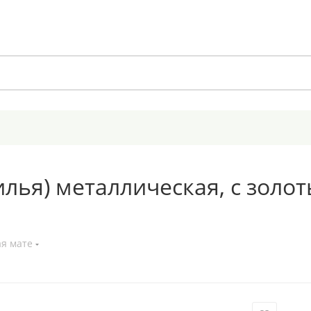
лья) металлическая, с золо
ая мате