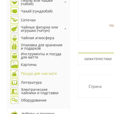
Пиалы или чашки
(чабэй)
Чахай (гундаобэй)
Ситечки
Чайные фигурки или
игрушки (чачун)
Чайная атмосфера
Упаковка для хранения
и подарков
Инструменты и посуда
для маття
ХАРАКТЕРИСТИКИ
Картины
Посуда для чая мате
Литература
Страна
Электрические
чайники и подставки
Оборудование
Наборы и подарки