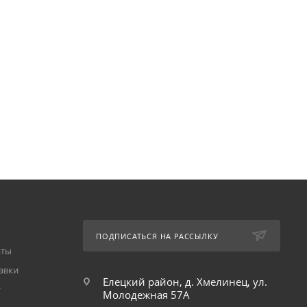
ПОДПИСАТЬСЯ НА РАССЫЛКУ
аты
авки
Елецкий район, д. Хмелинец, ул.
т
Молодежная 57А