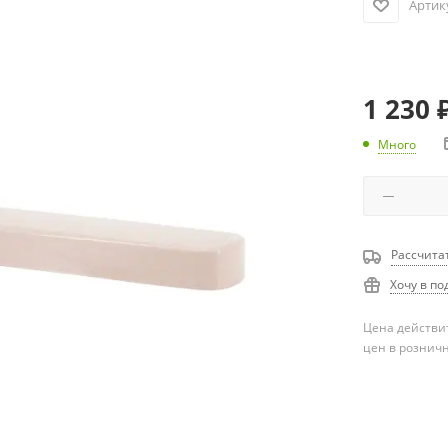
Артик
1 230
Много
Рассчита
Хочу в по
Цена действит
цен в рознич