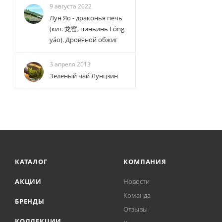
9 августа 2022
Лун Яо - драконья печь
(кит. 龙窑, пиньинь Lóng
yáo). Дровяной обжиг
3 апреля 2013
Зеленый чай Лунцзин
КАТАЛОГ
КОМПАНИЯ
АКЦИИ
Новости
Команда
БРЕНДЫ
Отзывы
КОЛЛЕКЦИИ