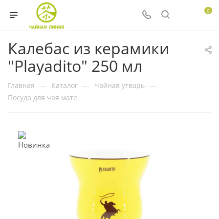
0
Калебас из керамики
"Playadito" 250 мл
Главная
—
Каталог
—
Чайная утварь
—
Посуда для чая мате