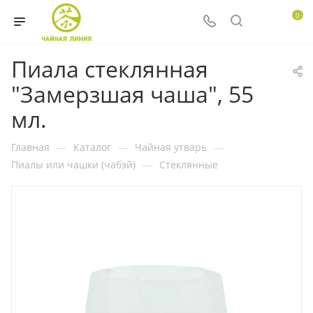
0
Пиала стеклянная
"Замерзшая чаша", 55
мл.
Главная
—
Каталог
—
Чайная утварь
—
Пиалы или чашки (чабэй)
—
Стеклянные