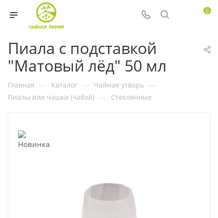
0
Пиала с подставкой
"Матовый лёд" 50 мл
Главная
—
Каталог
—
Чайная утварь
—
Пиалы или чашки (чабэй)
—
Стеклянные