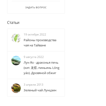
ЗАДАТЬ ВОПРОС
Статьи
19 октября 2022
Районы производства
чая на Тайване
9 августа 2022
Лун Яо - драконья печь
(кит. 龙窑, пиньинь Lóng
yáo). Дровяной обжиг
3 апреля 2013
Зеленый чай Лунцзин