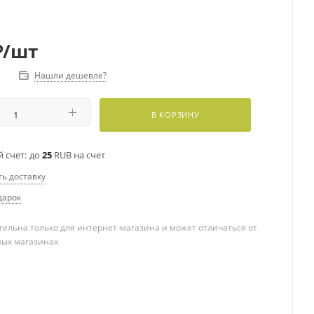
₽
/шт
Нашли дешевле?
В КОРЗИНУ
 счет:
до
25
RUB на счет
ть доставку
дарок
ельна только для интернет-магазина и может отличаться от
ных магазинах