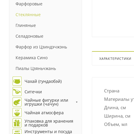
Фарфоровые
Стеклянные
Глиняные
Селадоновые
Фарфор из Цзиндэчжэнь
Керамика Сино
ХАРАКТЕРИСТИКИ
Пиалы Цзяньчжань
Чахай (гундаобэй)
Страна
Ситечки
Материалы у
Чайные фигурки или
игрушки (чачун)
Длина, см
Чайная атмосфера
Ширина, см
Упаковка для хранения
Объем, мл
и подарков
Инструменты и посуда