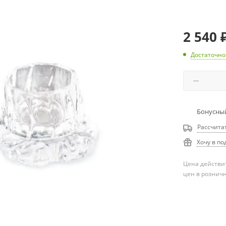
2 540
Достаточно
Бонусный
Рассчита
Хочу в по
Цена действит
цен в рознич