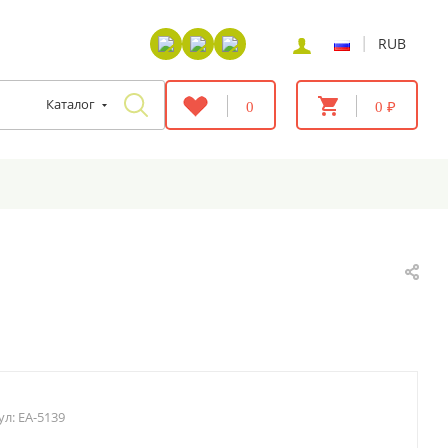
|
RUB
Каталог
0
0 ₽
ул:
EA-5139