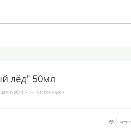
ый лёд" 50мл
шки (чабэй)
—
Стеклянные
Артик