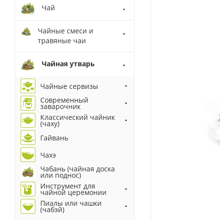
Чай
Чайные смеси и
травяные чаи
Чайная утварь
Чайные сервизы
Современный
заварочник
Классический чайник
(чаху)
Гайвань
Чахэ
Чабань (чайная доска
или поднос)
Инструмент для
чайной церемонии
Пиалы или чашки
(чабэй)