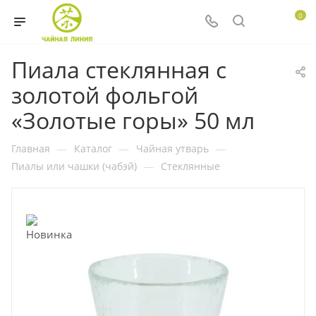
0
Пиала стеклянная с
золотой фольгой
«Золотые горы» 50 мл
Главная
—
Каталог
—
Чайная утварь
—
Пиалы или чашки (чабэй)
—
Стеклянные