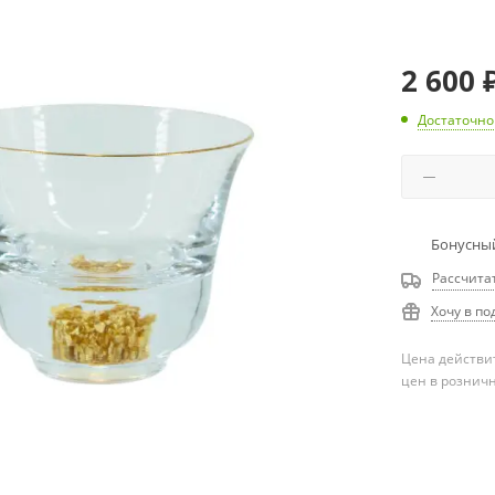
2 600
Достаточно
Бонусный
Рассчита
Хочу в по
Цена действит
цен в рознич