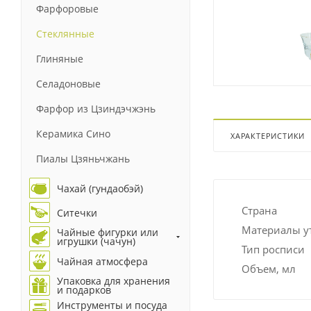
Фарфоровые
Стеклянные
Глиняные
Селадоновые
Фарфор из Цзиндэчжэнь
Керамика Сино
ХАРАКТЕРИСТИКИ
Пиалы Цзяньчжань
Чахай (гундаобэй)
Страна
Ситечки
Материалы у
Чайные фигурки или
игрушки (чачун)
Тип росписи
Чайная атмосфера
Объем, мл
Упаковка для хранения
и подарков
Инструменты и посуда