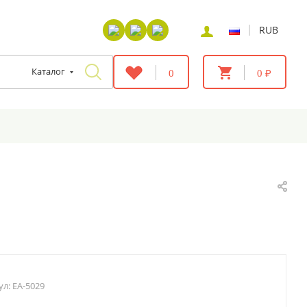
|
RUB
Каталог
0
0 ₽
ул:
EA-5029