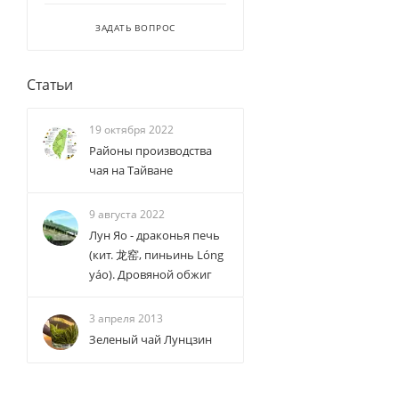
ЗАДАТЬ ВОПРОС
Статьи
19 октября 2022
Районы производства
чая на Тайване
9 августа 2022
Лун Яо - драконья печь
(кит. 龙窑, пиньинь Lóng
yáo). Дровяной обжиг
3 апреля 2013
Зеленый чай Лунцзин