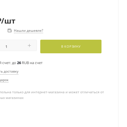
₽
/шт
Нашли дешевле?
В КОРЗИНУ
 счет:
до
26
RUB на счет
ть доставку
дарок
ельна только для интернет-магазина и может отличаться от
ных магазинах