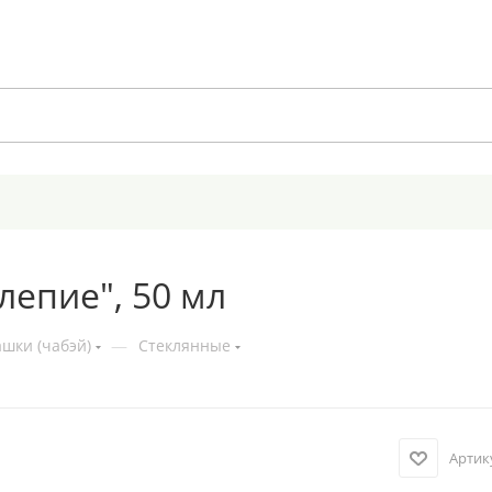
лепие", 50 мл
шки (чабэй)
—
Стеклянные
Артик