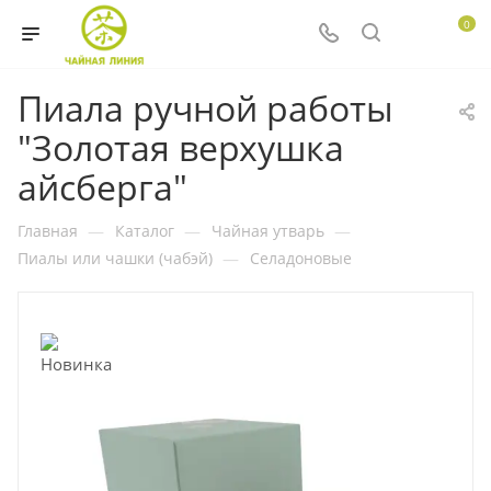
0
Пиала ручной работы
"Золотая верхушка
айсберга"
Главная
—
Каталог
—
Чайная утварь
—
Пиалы или чашки (чабэй)
—
Селадоновые