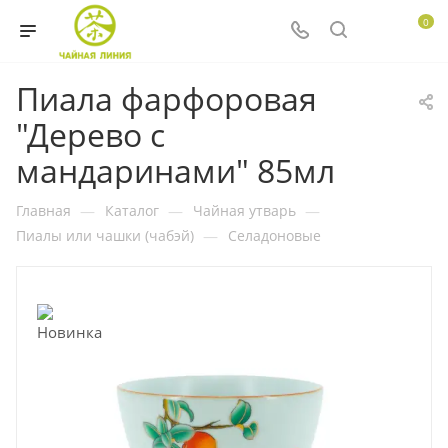
0
Пиала фарфоровая
"Дерево с
мандаринами" 85мл
Главная
—
Каталог
—
Чайная утварь
—
Пиалы или чашки (чабэй)
—
Селадоновые