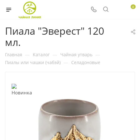
0
Пиала "Эверест" 120
мл.
Главная
—
Каталог
—
Чайная утварь
—
Пиалы или чашки (чабэй)
—
Селадоновые