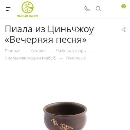
0
Пиала из Циньчжоу
«Вечерняя песня»
Главная
—
Каталог
—
Чайная утварь
—
Пиалы или чашки (чабэй)
—
Глиняные