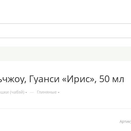
чжоу, Гуанси «Ирис», 50 мл
шки (чабэй)
—
Глиняные
Артик