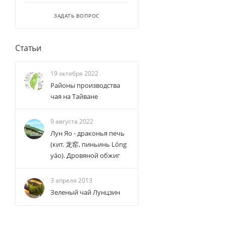
ЗАДАТЬ ВОПРОС
Статьи
19 октября 2022
Районы производства
чая на Тайване
9 августа 2022
Лун Яо - драконья печь
(кит. 龙窑, пиньинь Lóng
yáo). Дровяной обжиг
3 апреля 2013
Зеленый чай Лунцзин