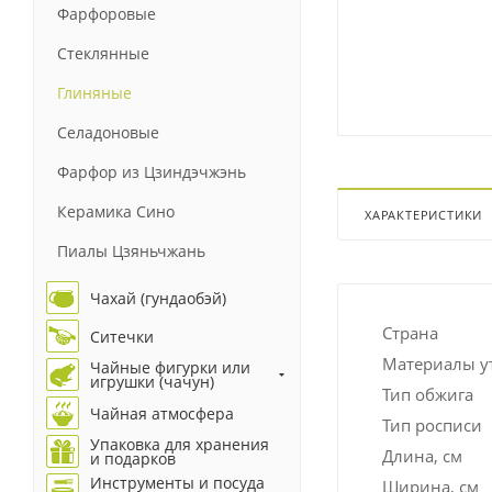
Фарфоровые
Стеклянные
Глиняные
Селадоновые
Фарфор из Цзиндэчжэнь
Керамика Сино
ХАРАКТЕРИСТИКИ
Пиалы Цзяньчжань
Чахай (гундаобэй)
Страна
Ситечки
Материалы у
Чайные фигурки или
игрушки (чачун)
Тип обжига
Чайная атмосфера
Тип росписи
Упаковка для хранения
Длина, см
и подарков
Инструменты и посуда
Ширина, см