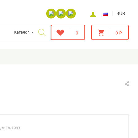
|
RUB
Каталог
0
0 ₽
ул:
EA-1983