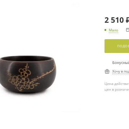
2 510
Мало
ПОДОБ
Бонусный
Хочу в по
Цена действит
цен в рознич