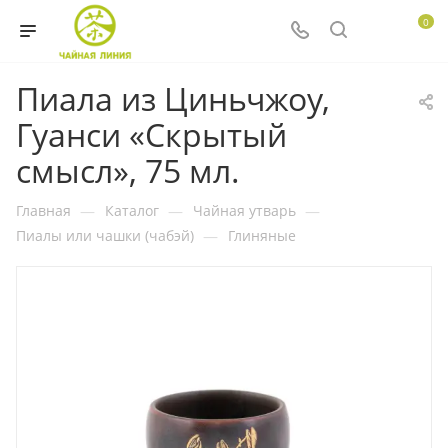
0
Пиала из Циньчжоу,
Гуанси «Скрытый
смысл», 75 мл.
Главная
—
Каталог
—
Чайная утварь
—
Пиалы или чашки (чабэй)
—
Глиняные