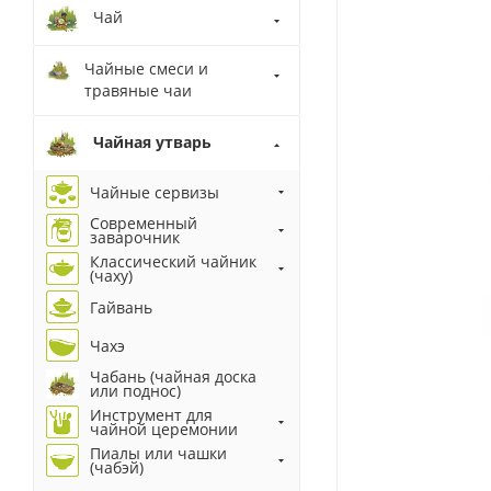
Чай
Чайные смеси и
травяные чаи
Чайная утварь
Чайные сервизы
Современный
заварочник
Классический чайник
(чаху)
Гайвань
Чахэ
Чабань (чайная доска
или поднос)
Инструмент для
чайной церемонии
Пиалы или чашки
(чабэй)