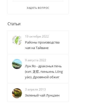
ЗАДАТЬ ВОПРОС
Статьи
19 октября 2022
Районы производства
чая на Тайване
9 августа 2022
Лун Яо - драконья печь
(кит. 龙窑, пиньинь Lóng
yáo). Дровяной обжиг
3 апреля 2013
Зеленый чай Лунцзин