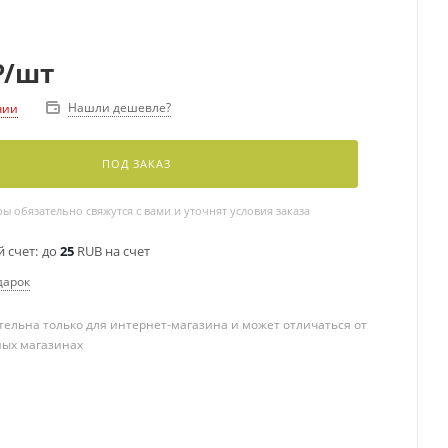
₽
/шт
Нашли дешевле?
чии
ПОД ЗАКАЗ
 обязательно свяжутся с вами и уточнят условия заказа
 счет:
до
25
RUB на счет
дарок
ельна только для интернет-магазина и может отличаться от
ных магазинах