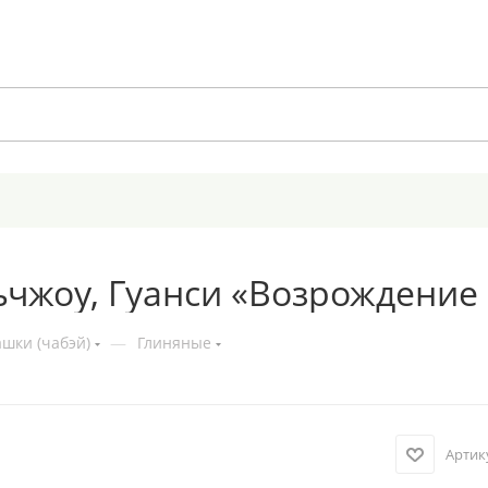
ьчжоу, Гуанси «Возрождение
шки (чабэй)
—
Глиняные
Артик