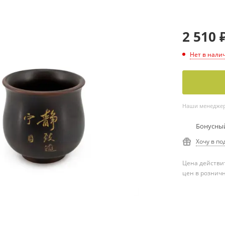
2 510
Нет в нали
Наши менеджеры
Бонусный
Хочу в по
Цена действит
цен в рознич