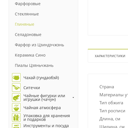
Фарфоровые
Стеклянные
Глиняные
Селадоновые
Фарфор из Цзиндэчжэнь
Керамика Сино
ХАРАКТЕРИСТИКИ
Пиалы Цзяньчжань
Чахай (гундаобэй)
Страна
Ситечки
Материалы у
Чайные фигурки или
игрушки (чачун)
Тип обжига
Чайная атмосфера
Тип росписи
Упаковка для хранения
Длина, см
и подарков
Инструменты и посуда
Ширина, см