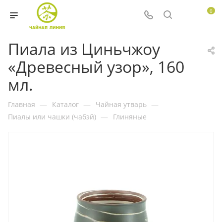
0
Пиала из Циньчжоу
«Древесный узор», 160
мл.
Главная
—
Каталог
—
Чайная утварь
—
Пиалы или чашки (чабэй)
—
Глиняные