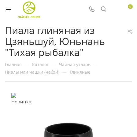
0
Пиала глиняная из
Цзяньшуй, Юньнань
"Тихая рыбалка"
Главная
—
Каталог
—
Чайная утварь
—
Пиалы или чашки (чабэй)
—
Глиняные