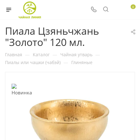
0
Пиала Цзяньчжань
"Золото" 120 мл.
Главная
—
Каталог
—
Чайная утварь
—
Пиалы или чашки (чабэй)
—
Глиняные