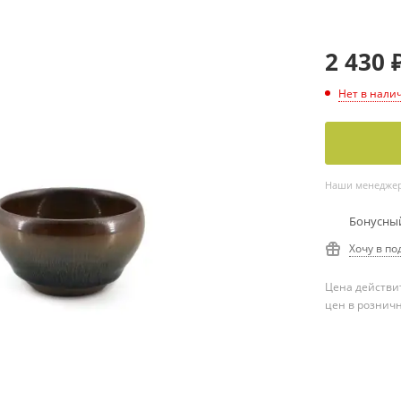
2 430
Нет в нали
Наши менеджеры
Бонусный
Хочу в по
Цена действит
цен в рознич