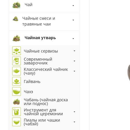
Чай
Чайные смеси и
травяные чаи
Чайная утварь
Чайные сервизы
Современный
заварочник
Классический чайник
(чаху)
Гайвань
Чахэ
Чабань (чайная доска
или поднос)
Инструмент для
чайной церемонии
Пиалы или чашки
(чабэй)