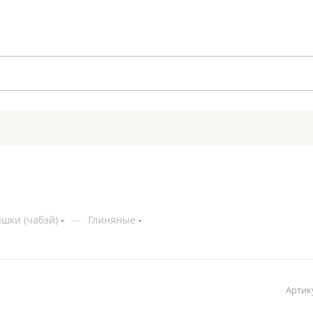
шки (чабэй)
—
Глиняные
Артик