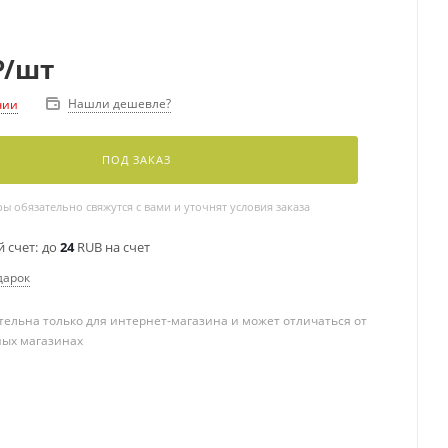
₽
/шт
Нашли дешевле?
чии
ПОД ЗАКАЗ
 обязательно свяжутся с вами и уточнят условия заказа
 счет:
до
24
RUB на счет
дарок
ельна только для интернет-магазина и может отличаться от
ных магазинах