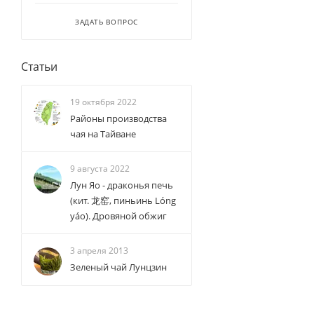
ЗАДАТЬ ВОПРОС
Статьи
19 октября 2022
Районы производства
чая на Тайване
9 августа 2022
Лун Яо - драконья печь
(кит. 龙窑, пиньинь Lóng
yáo). Дровяной обжиг
3 апреля 2013
Зеленый чай Лунцзин