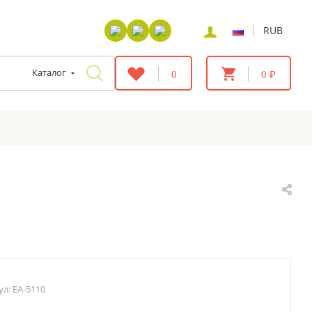
|
RUB
Каталог
0
0 ₽
ул:
EA-5110