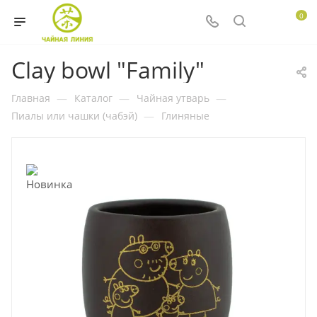
0
Clay bowl "Family"
Главная
—
Каталог
—
Чайная утварь
—
Пиалы или чашки (чабэй)
—
Глиняные