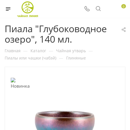
0
Пиала "Глубоководное
озеро", 140 мл.
Главная
—
Каталог
—
Чайная утварь
—
Пиалы или чашки (чабэй)
—
Глиняные