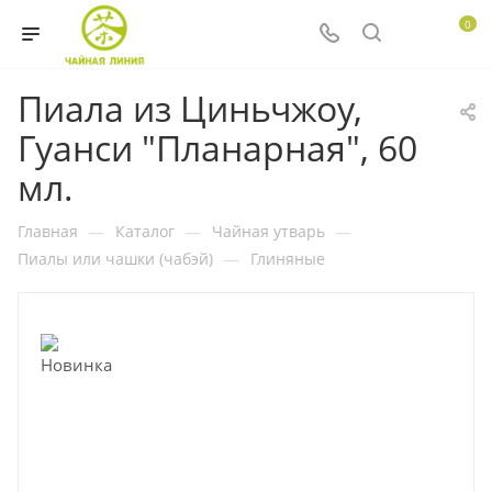
0
Пиала из Циньчжоу,
Гуанси "Планарная", 60
мл.
Главная
—
Каталог
—
Чайная утварь
—
Пиалы или чашки (чабэй)
—
Глиняные